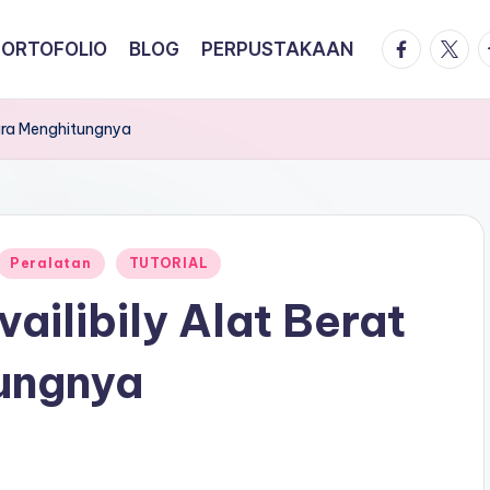
facebook.
twitte
t
PORTOFOLIO
BLOG
PERPUSTAKAAN
Cara Menghitungnya
Peralatan
TUTORIAL
ailibily Alat Berat
ungnya