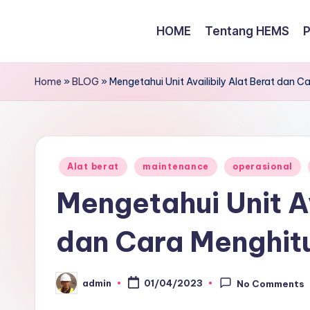
HOME
Tentang HEMS
Skip
to
content
Home
»
BLOG
»
Mengetahui Unit Availibily Alat Berat dan 
Posted
Alat berat
maintenance
operasional
in
Mengetahui Unit Av
dan Cara Menghit
admin
01/04/2023
No Comments
Posted
by