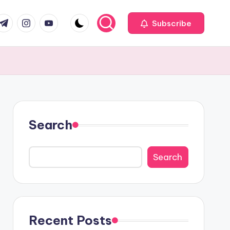
com
r.com
.me
instagram.com
youtube.com
Subscribe
Search
Search
Recent Posts