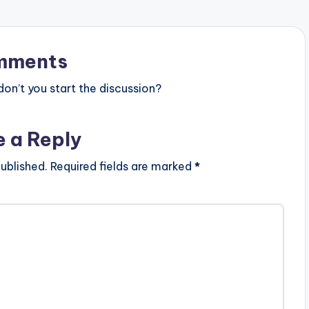
mments
n’t you start the discussion?
e a Reply
ublished.
Required fields are marked
*