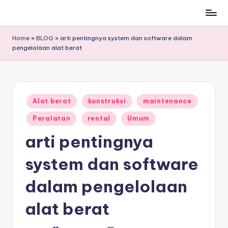
Skip
to
Home
»
BLOG
»
arti pentingnya system dan software dalam
content
pengelolaan alat berat
Posted
Alat berat
konstruksi
maintenance
in
Peralatan
rental
Umum
arti pentingnya
system dan software
dalam pengelolaan
alat berat