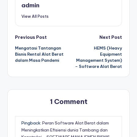
admin
View All Posts
Post
Previous Post
Next Post
Mengatasi Tantangan
HEMS (Heavy
navigation
Bisnis Rental Alat Berat
Equipment
dalam Masa Pandemi
Management System)
– Software Alat Berat
1 Comment
Pingback:
Peran Software Alat Berat dalam
Meningkatkan Efisiensi dunia Tambang dan
Konstruksi - SOFTWARE MANAJEMEN BISNIS