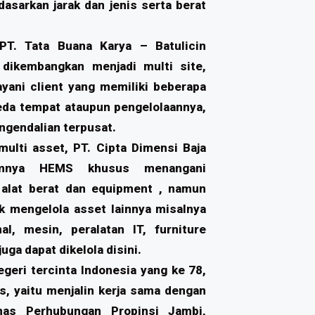
asarkan jarak dan jenis serta berat
 PT. Tata Buana Karya – Batulicin
dikembangkan menjadi multi site,
ayani client yang memiliki beberapa
beda tempat ataupun pengelolaannya,
ngendalian terpusat.
ulti asset, PT. Cipta Dimensi Baja
umnya HEMS khusus menangani
 alat berat dan equipment , namun
k mengelola asset lainnya misalnya
al, mesin, peralatan IT, furniture
ga dapat dikelola disini.
eri tercinta Indonesia yang ke 78,
, yaitu menjalin kerja sama dengan
nas Perhubungan Propinsi Jambi,