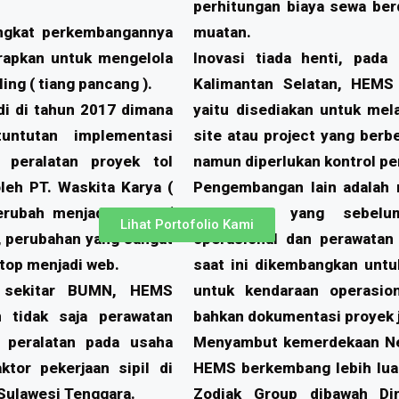
perhitungan biaya sewa berd
tingkat perkembangannya
muatan.
erapkan untuk mengelola
Inovasi tiada henti, pada
ing ( tiang pancang ).
Kalimantan Selatan, HEMS 
di di tahun 2017 dimana
yaitu disediakan untuk mel
untutan implementasi
site atau project yang ber
 peralatan proyek tol
namun diperlukan kontrol pe
leh PT. Waskita Karya (
Pengembangan lain adalah m
erubah menjadi HEMS (
Nusantara, yang sebel
Lihat Portofolio Kami
 perubahan yang sangat
operasional dan perawatan
ktop menjadi web.
saat ini dikembangkan untu
i sekitar BUMN, HEMS
untuk kendaraan operasion
 tidak saja perawatan
bahkan dokumentasi proyek ju
 peralatan pada usaha
Menyambut kemerdekaan Neg
ktor pekerjaan sipil di
HEMS berkembang lebih luas
Sulawesi Tenggara.
Zodiak Group dibawah Di