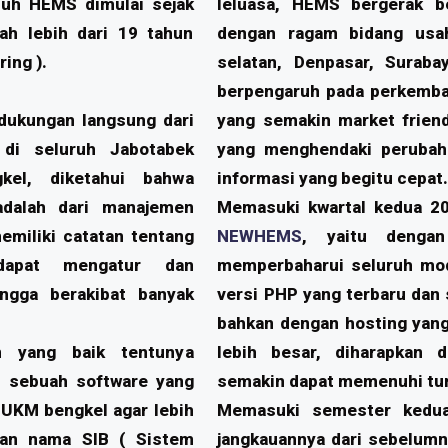
puh HEMS dimulai sejak
leluasa, HEMS bergerak be
ah lebih dari 19 tahun
dengan ragam bidang usah
ing ).
selatan, Denpasar, Suraba
berpengaruh pada perkemba
dukungan langsung dari
yang semakin market frien
di seluruh Jabotabek
yang menghendaki perubah
kel, diketahui bahwa
informasi yang begitu cepat
dalah dari manajemen
Memasuki kwartal kedua 2
emiliki catatan tentang
NEWHEMS
, yaitu denga
 dapat mengatur dan
memperbaharui seluruh mod
ngga berakibat banyak
versi PHP yang terbaru dan
bahkan dengan hosting yan
 yang baik tentunya
lebih besar, diharapkan
ah sebuah software yang
semakin dapat memenuhi tun
 UKM bengkel agar lebih
Memasuki semester kedu
gan nama SIB ( Sistem
jangkauannya dari sebelumn