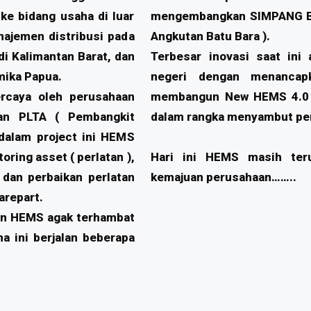
e bidang usaha di luar
mengembangkan SIMPANG BA
najemen distribusi pada
Angkutan Batu Bara ).
i Kalimantan Barat, dan
Terbesar inovasi saat in
mika Papua.
negeri dengan menancapk
ercaya oleh perusahaan
membangun New HEMS 4.0 y
an PLTA ( Pembangkit
dalam rangka menyambut pe
 dalam project ini HEMS
ring asset ( perlatan ),
Hari ini HEMS masih ter
 dan perbaikan perlatan
kemajuan perusahaan……..
arepart.
an HEMS agak terhambat
a ini berjalan beberapa