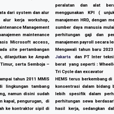
peralatan dan alat ber
ta dari system dan alur
menggunakan KPI ( unjuk
 alur kerja workshop,
manajemen HRD, dengan me
Maintenance Management
sumber daya manusia mulai 
manajemen maintenance
perhitungan gaji dan pe
asis Microsoft access,
manajemen payroll secara l
pada site pertambangan
Mengawali tahun baru 2023
n, dilanjutkan ke Ampah
Jakarta
dan PT Inter tekni
 Timur, serta Semboja –
berat yang seperti : Wheell
Tri Cycle dan excavator
sampai tahun 2011 MMIS
HEMS terus berkembang di 
di lingkungan tambang
konsentrasi dalam bidang b
ng, namun disini sudah
lebih spesifik dalam perh
n kapal, pengurugan, di
perhitungan sewa berdasar
 ke kontraktor sipil di
hasil kerja, sedangkan da