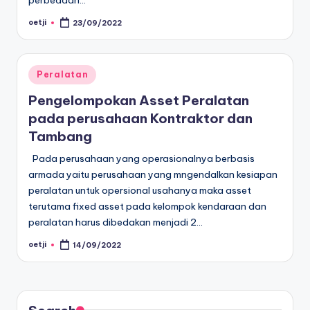
perbedaan…
oetji
23/09/2022
Posted
by
Posted
Peralatan
in
Pengelompokan Asset Peralatan
pada perusahaan Kontraktor dan
Tambang
Pada perusahaan yang operasionalnya berbasis
armada yaitu perusahaan yang mngendalkan kesiapan
peralatan untuk opersional usahanya maka asset
terutama fixed asset pada kelompok kendaraan dan
peralatan harus dibedakan menjadi 2…
oetji
14/09/2022
Posted
by