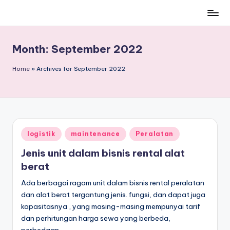
Skip
to
content
Month:
September 2022
Home
»
Archives for September 2022
Posted
logistik
maintenance
Peralatan
in
Jenis unit dalam bisnis rental alat
berat
Ada berbagai ragam unit dalam bisnis rental peralatan
dan alat berat tergantung jenis. fungsi, dan dapat juga
kapasitasnya , yang masing-masing mempunyai tarif
dan perhitungan harga sewa yang berbeda,