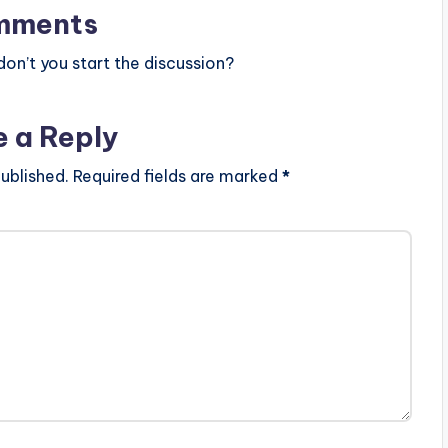
mments
n’t you start the discussion?
e a Reply
ublished.
Required fields are marked
*