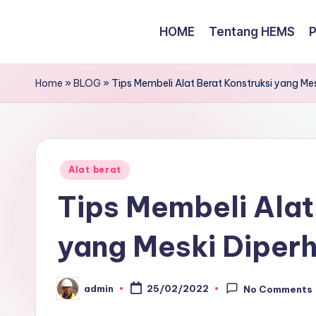
HOME
Tentang HEMS
Skip
to
content
Home
»
BLOG
»
Tips Membeli Alat Berat Konstruksi yang Mes
Posted
Alat berat
in
Tips Membeli Alat
yang Meski Diperh
admin
25/02/2022
No Comments
Posted
by