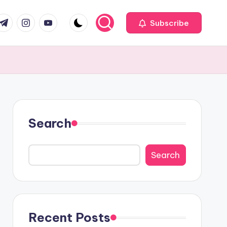
com
r.com
.me
instagram.com
youtube.com
Subscribe
Search
Search
Recent Posts