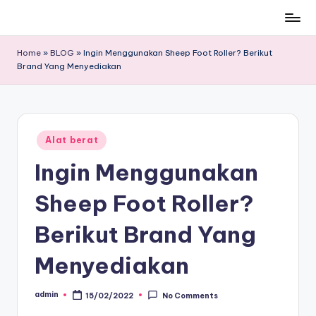
Skip
to
Home
»
BLOG
»
Ingin Menggunakan Sheep Foot Roller? Berikut
content
Brand Yang Menyediakan
Posted
Alat berat
in
Ingin Menggunakan
Sheep Foot Roller?
Berikut Brand Yang
Menyediakan
admin
15/02/2022
No Comments
Posted
by