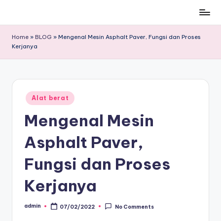
Skip
to
Home
»
BLOG
»
Mengenal Mesin Asphalt Paver, Fungsi dan Proses
content
Kerjanya
Posted
Alat berat
in
Mengenal Mesin
Asphalt Paver,
Fungsi dan Proses
Kerjanya
admin
07/02/2022
No Comments
Posted
by