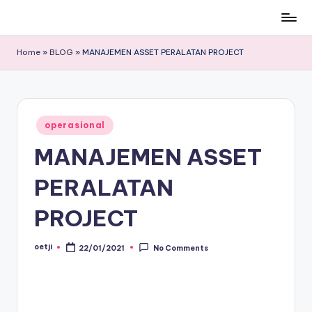
Skip
to
Home
»
BLOG
»
MANAJEMEN ASSET PERALATAN PROJECT
content
Posted
operasional
in
MANAJEMEN ASSET
PERALATAN
PROJECT
oetji
22/01/2021
No Comments
Posted
by