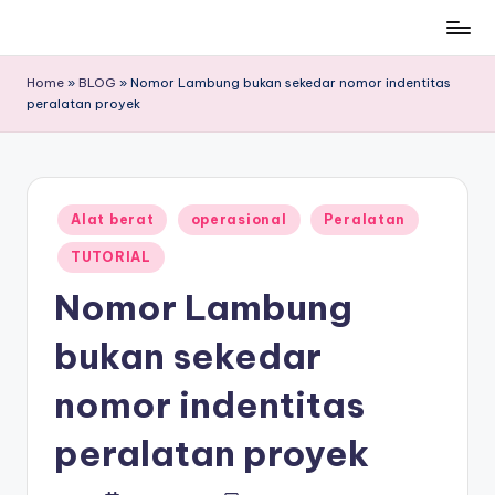
Skip
to
Home
»
BLOG
»
Nomor Lambung bukan sekedar nomor indentitas
content
peralatan proyek
Posted
Alat berat
operasional
Peralatan
in
TUTORIAL
Nomor Lambung
bukan sekedar
nomor indentitas
peralatan proyek