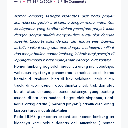
oetji
24/12/2020
No Comments
Posted
by
Nomor lambung sebagai indentitas alat pada proyek
kontruksi sangatlah vital karena dengan nomor indentitas
ini siapapun yang terlibat dalam pekerjaan proyek akan
dengan sangat mudah menyebutkan suatu alat dengan
spesifik tanpa tertukar dengan alat lain sejenis, banyak
sekali manfaat yang diperoleh dengan mudahnya melihat
dan menyebutkan nomor lambung ini baik bagi pekerja di
lapangan maupun bagi manajemen sebagai alat kontrol.
Nomor lambung begitulah biasanya orang menyebutnya,
walaupun nyatanya penomoran tersebut tidak harus
berada di lambung, bisa di bak belakang untuk dump
truck, di kabin depan, atau dipintu untuk truk dan alat
berat, atau dimanapun penempatannya yang penting
mudah dilihat dan mudah diingat oleh siapapun, tidak
harus orang dalam ( pekerja proyek ) namun oleh orang
luarpun harus mudah diketahui.
Pada HEMS pemberian indentitas nomor lambung ini
biasanya kami sebut dengan call nummber ( nomor