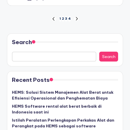
by
Posts
1
2
3
4
PREVIOUS
NEXT
PAGE
PAGE
pagination
Search
Search
Recent Posts
HEMS: Solusi Sistem Manajemen Alat Berat untuk
Efisiensi Operasional dan Penghematan Biaya
HEMS Software rental alat berat berbaik di
Indonesia saat ini
Istilah Peralatan Perlengkapan Perkakas Alat dan
Perangkat pada HEMS sebagai software