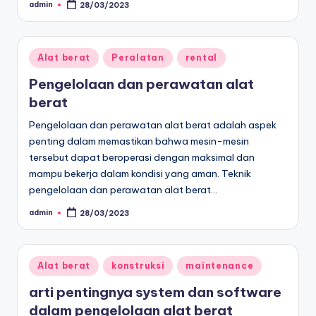
admin
28/03/2023
Posted
by
Posted
Alat berat
Peralatan
rental
in
Pengelolaan dan perawatan alat
berat
Pengelolaan dan perawatan alat berat adalah aspek
penting dalam memastikan bahwa mesin-mesin
tersebut dapat beroperasi dengan maksimal dan
mampu bekerja dalam kondisi yang aman. Teknik
pengelolaan dan perawatan alat berat…
admin
28/03/2023
Posted
by
Posted
Alat berat
konstruksi
maintenance
in
arti pentingnya system dan software
dalam pengelolaan alat berat