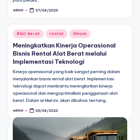
para pelaku…
admin
07/04/2023
Posted
by
Posted
Alat berat
rental
Umum
in
Meningkatkan Kinerja Operasional
Bisnis Rental Alat Berat melalui
Implementasi Teknologi
Kinerja operasional yang baik sangat penting dalam
menjalankan bisnis rental alat berat. Implementasi
teknologi dapat membantu meningkatkan kinerja
operasional dan mengoptimalkan penggunaan alat
berat. Dalam artikel ini, akan dibahas tentang…
admin
03/04/2023
Posted
by