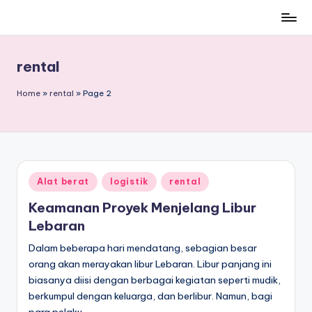
Skip
to
content
rental
Home
»
rental
»
Page 2
Posted
Alat berat
logistik
rental
in
Keamanan Proyek Menjelang Libur
Lebaran
Dalam beberapa hari mendatang, sebagian besar
orang akan merayakan libur Lebaran. Libur panjang ini
biasanya diisi dengan berbagai kegiatan seperti mudik,
berkumpul dengan keluarga, dan berlibur. Namun, bagi